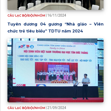
| 16/11/2024
CÂU LẠC BỘ/ĐỘI/NHÓM
Tuyên dương 04 gương “Nhà giáo – Viên
chức trẻ tiêu biểu” TDTU năm 2024
| 21/09/2024
CÂU LẠC BỘ/ĐỘI/NHÓM