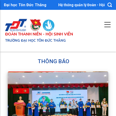
Nhảy
Đại học Tôn Đức Thắng
Hệ thống quản lý Đoàn - Hội
đến
nội
dung
ĐOÀN THANH NIÊN - HỘI SINH VIÊN
TRƯỜNG ĐẠI HỌC TÔN ĐỨC THẮNG
THÔNG BÁO