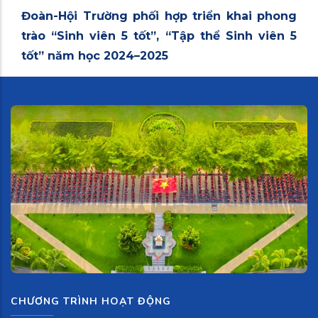
Đoàn-Hội Trường phối hợp triển khai phong
trào “Sinh viên 5 tốt”, “Tập thể Sinh viên 5
tốt” năm học 2024–2025
CHƯƠNG TRÌNH HOẠT ĐỘNG